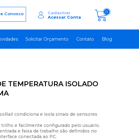
0
Cadastrar
le Conosco
Acessar Conta
Você não tem itens no seu carrinho de compras.
ovidades
Solicitar Orçamento
Contato
Blog
DE TEMPERATURA ISOLADO
0MA
Rail condiciona e isola sinais de sensores
 trilho e facilmente configurado pelo usuário.
ntrada e faixa de trabalho são definidos no
terface conectada ao PC.