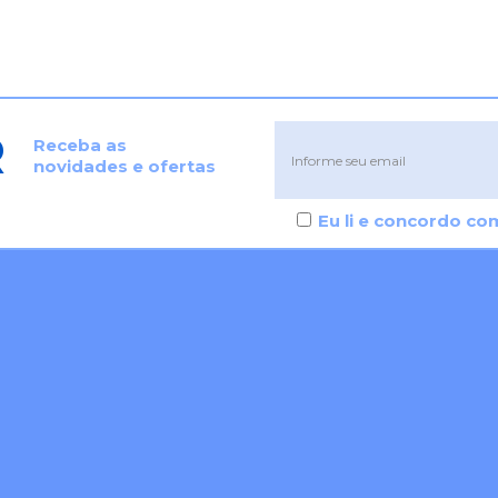
R
Receba as
novidades e ofertas
Eu li e concordo c