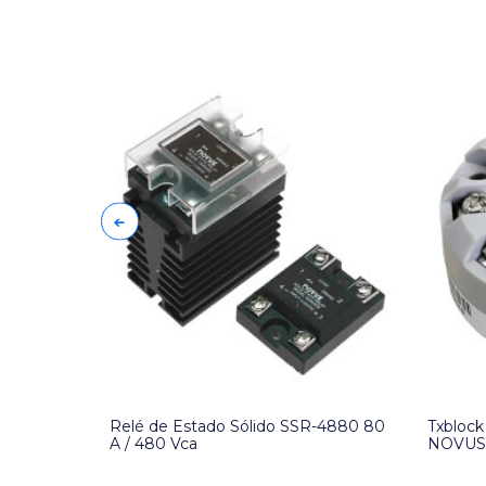
100%
230
Relé de Estado Sólido SSR-4880 80
Txblock
A / 480 Vca
NOVU