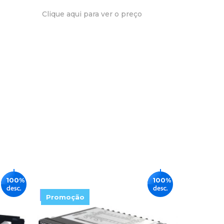
Clique aqui para ver o preço
Clique aq
100%
100%
Promoção