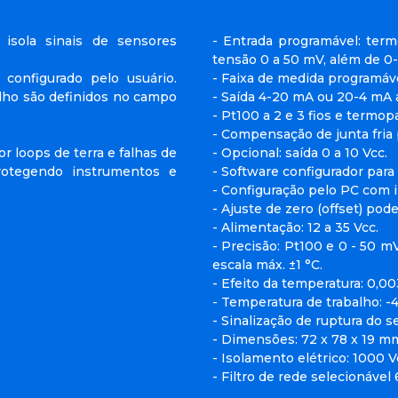
isola sinais de sensores
- Entrada programável: termop
tensão 0 a 50 mV, além de 0
 configurado pelo usuário.
- Faixa de medida programáve
alho são definidos no campo
- Saída 4-20 mA ou 20-4 mA a
- Pt100 a 2 e 3 fios e termop
- Compensação de junta fria
or loops de terra e falhas de
- Opcional: saída 0 a 10 Vcc.
rotegendo instrumentos e
- Software configurador par
- Configuração pelo PC com i
- Ajuste de zero (offset) pode
- Alimentação: 12 a 35 Vcc.
- Precisão: Pt100 e 0 - 50 m
escala máx. ±1 °C.
- Efeito da temperatura: 0,00
- Temperatura de trabalho: -4
- Sinalização de ruptura do 
- Dimensões: 72 x 78 x 19 m
- Isolamento elétrico: 1000 
- Filtro de rede selecionável