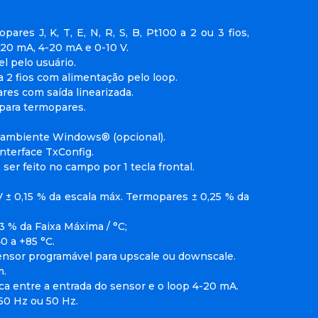
ares J, K, T, E, N, R, S, B, Pt100 a 2 ou 3 fios,
-20 mA, 4-20 mA e 0-10 V.
l pelo usuário.
 2 fios com alimentação pelo loop.
ares com saída linearizada.
 para termopares.
a ambiente Windows® (opcional).
nterface TxConfig.
 ser feito no campo por 1 tecla frontal.
V ± 0,15 % da escala máx. Termopares ± 0,25 % da
3 % da Faixa Máxima / °C;
0 a +85 °C.
sensor programável para upscale ou downscale.
m.
Vca entre a entrada do sensor e o loop 4-20 mA.
 60 Hz ou 50 Hz.