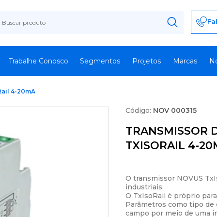
.
.
.
Fa
Trabalhe Conosco
Segmentos
Projetos
Marcas
N
Rail 4-20mA
Código:
NOV 000315
TRANSMISSOR 
TXISORAIL 4-2
O transmissor NOVUS TxIso
industriais.
O TxIsoRail é próprio para
Parâmetros como tipo de e
campo por meio de uma in