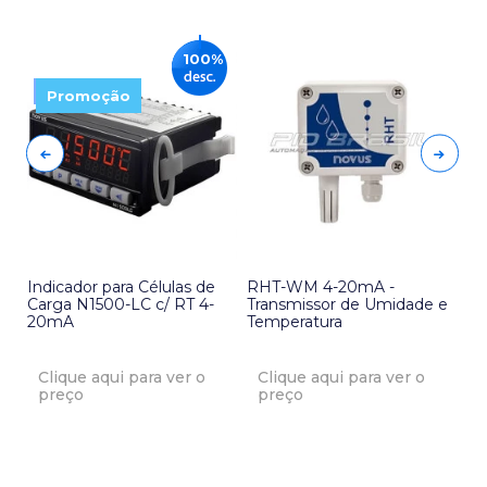
100%
Promoção
Indicador para Células de
RHT-WM 4-20mA -
RH
Carga N1500-LC c/ RT 4-
Transmissor de Umidade e
Tr
20mA
Temperatura
Clique aqui para ver o
Clique aqui para ver o
preço
preço