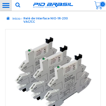
0
›
Início
Relé de Interface NIO-1R-230
VAC/CC