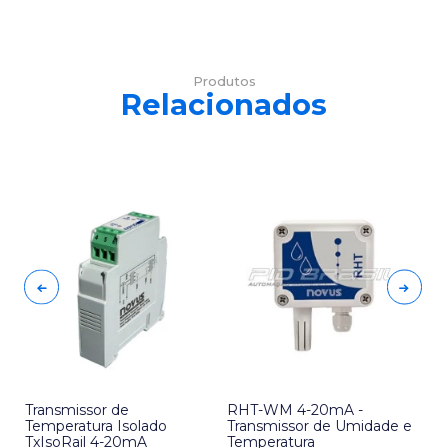
Produtos
Relacionados
x
Transmissor de
RHT-WM 4-20mA -
RH
Temperatura Isolado
Transmissor de Umidade e
Tr
TxIsoRail 4-20mA
Temperatura