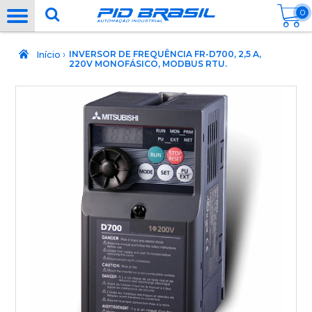
0
›
Início
INVERSOR DE FREQUÊNCIA FR-D700, 2,5 A,
220V MONOFÁSICO, MODBUS RTU.